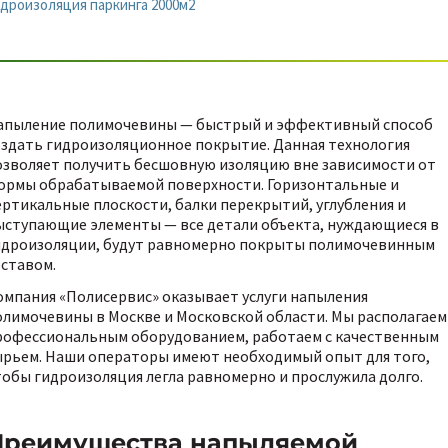
дроизоляция паркинга 2000м2
апыление полимочевины — быстрый и эффективный способ
оздать гидроизоляционное покрытие. Данная технология
озволяет получить бесшовную изоляцию вне зависимости от
ормы обрабатываемой поверхности. Горизонтальные и
ертикальные плоскости, балки перекрытий, углубления и
ыступающие элементы — все детали объекта, нуждающиеся в
идроизоляции, будут равномерно покрыты полимочевинным
оставом.
омпания «Полисервис» оказывает услуги напыления
олимочевины в Москве и Московской области. Мы располагаем
рофессиональным оборудованием, работаем с качественным
ырьем. Наши операторы имеют необходимый опыт для того,
тобы гидроизоляция легла равномерно и прослужила долго.
Преимущества напыляемой