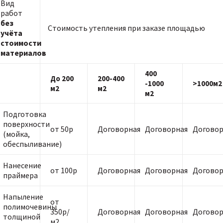
Вид
работ
без
Стоимость утепления при заказе площадью
учёта
стоимости
материалов
400
До 200
200-400
-1000
>1000м2
м2
м2
м2
Подготовка
поверхности
от 50р
Договорная
Договорная
Договор
(мойка,
обеспыливание)
Нанесение
от 100р
Договорная
Договорная
Договор
праймера
Напыление
от
полимочевины
350р/
Договорная
Договорная
Договор
толщиной
м2