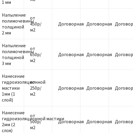
1 мм
Напыление
от
полимочевины
450р/
Договорная
Договорная
Договор
толщиной
м2
2 мм
Напыление
от
полимочевины
650р/
Договорная
Договорная
Договор
толщиной
м2
3 мм
Нанесение
гидроизоляционной
от
мастики
250р/
Договорная
Договорная
Договор
1мм (1
м2
слой)
Нанесение
от
гидроизоляционной мастики
500р/
Договорная
Договорная
Договор
2мм (2
м2
слоя)