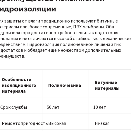
гидроизоляции
ля защиты от влаги традиционно используют битумные
атериалы или, более современные, ПВХ мембраны. Оба
идроизолятора достаточно требовательны к подготовке
снования и не отличаются высокой стойкостью к механически
оздействиям. Гидроизоляция полимочевиной лишена этих
едостатков и обладает еще множеством дополнительных
реимуществ.
Особенности
Битумные
изоляционного
Полимочевина
материалы
материала
Срок службы
50 лет
10 лет
Ремонтопригодность
Высокая
Низкая