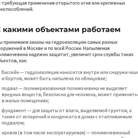
е требующая применения открытого огня или крепежных
риспособлений.
С какими объектами работаем
ы принимаем заказы на гидроизоляцию самых разных
ооружений в Москве и по всей России. Напыляемая
олимочевина надежно защитит, увеличит срок службы таких
ъектов, как:
бассейн — гидроизоляция наносится внутри или снаружи чаш
и бортов, может быть напылена по облицовке;
подвал — полимеризованная полимочевина не выделяет
вредных веществ, безопасна для человека, может применять
в жилых помещениях;
фундамент — для защиты от влаги, выделяемой грунтом, а
также от испарений и конденсата в домах с отапливаемым
подвалом;
кровля (в том числе эксплуатируемая) — полимочевинный