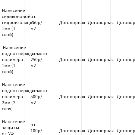
Нанесение
силиконовой
от
гидроизоляции
250р/
Договорная
Договорная
Договор
1мм (1
м2
слой)
Нанесение
водоотверждаемого
от
полимера
250р/
Договорная
Договорная
Договор
1мм (1
м2
слой)
Нанесение
водоотверждаемого
от
полимера
500р/
Договорная
Договорная
Договор
2мм (2
м2
слоя)
Нанесение
от
защиты
100р/
Договорная
Договорная
Договор
от УФ