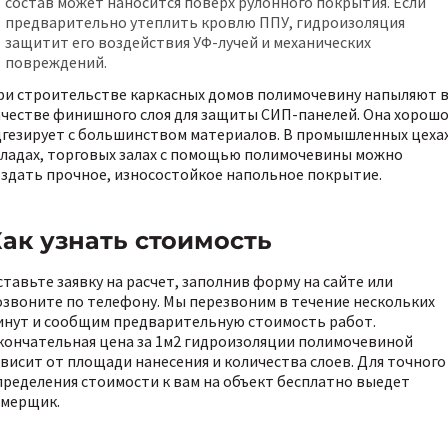
состав может наносится поверх рулонного покрытия. Если
предварительно утеплить кровлю ППУ, гидроизоляция
защитит его воздействия УФ-лучей и механических
повреждений.
ри строительстве каркасных домов полимочевину напыляют 
ачестве финишного слоя для защиты СИП-панелей. Она хорош
дгезирует с большинством материалов. В промышленных цехах
кладах, торговых залах с помощью полимочевины можно
оздать прочное, износостойкое напольное покрытие.
ак узнать стоимость
ставьте заявку на расчет, заполнив форму на сайте или
озвоните по телефону. Мы перезвоним в течение нескольких
инут и сообщим предварительную стоимость работ.
кончательная цена за 1м2 гидроизоляции полимочевиной
ависит от площади нанесения и количества слоев. Для точного
пределения стоимости к вам на объект бесплатно выедет
амерщик.