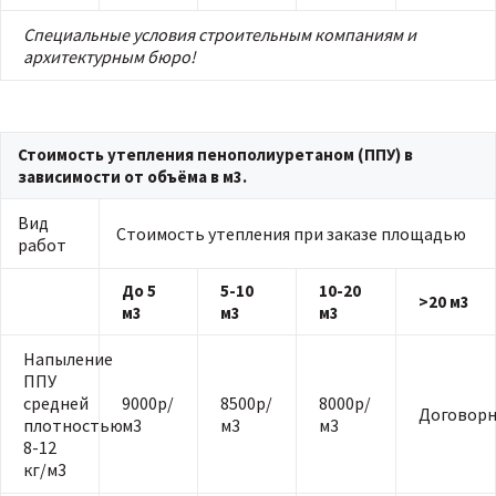
Специальные условия строительным компаниям и
архитектурным бюро!
Стоимость утепления пенополиуретаном (ППУ) в
зависимости от объёма в м3.
Вид
Стоимость утепления при заказе площадью
работ
До 5
5-10
10-20
>20 м3
м3
м3
м3
Напыление
ППУ
средней
9000р/
8500р/
8000р/
Договорн
плотностью
м3
м3
м3
8-12
кг/м3