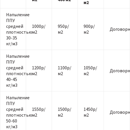
м2
Напыление
ППУ
средней
1000р/
950р/
900р/
Договорн
плотностью
м2
м2
м2
30-35
кг/м3
Напыление
ППУ
средней
1200р/
1100р/
1050р/
Договорн
плотностью
м2
м2
м2
40-45
кг/м3
Напыление
ППУ
средней
1550р/
1500р/
1450р/
Договорн
плотностью
м2
м2
м2
50-60
кг/м3