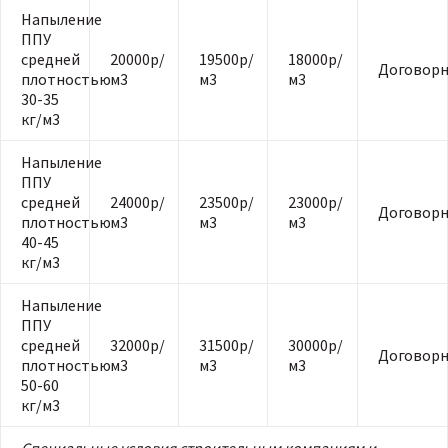
Напыление
ППУ
средней
20000р/
19500р/
18000р/
Договорн
плотностью
м3
м3
м3
30-35
кг/м3
Напыление
ППУ
средней
24000р/
23500р/
23000р/
Договорн
плотностью
м3
м3
м3
40-45
кг/м3
Напыление
ППУ
средней
32000р/
31500р/
30000р/
Договорн
плотностью
м3
м3
м3
50-60
кг/м3