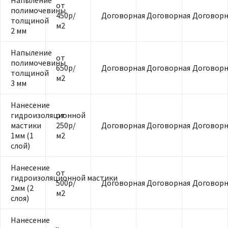
Напыление
от
полимочевины
450р/
Договорная
Договорная
Договорн
толщиной
м2
2 мм
Напыление
от
полимочевины
650р/
Договорная
Договорная
Договорн
толщиной
м2
3 мм
Нанесение
гидроизоляционной
от
мастики
250р/
Договорная
Договорная
Договорн
1мм (1
м2
слой)
Нанесение
от
гидроизоляционной мастики
500р/
Договорная
Договорная
Договорн
2мм (2
м2
слоя)
Нанесение