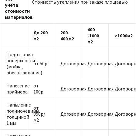
Стоимость утепления при заказе площадью
учёта
стоимости
материалов
400
До 200
200-
-1000
>1000м2
м2
400 м2
м2
Подготовка
поверхности
от 50р
Договорная
Договорная
Договорн
(мойка,
обеспыливание)
Нанесение
от
Договорная
Договорная
Договорн
праймера
100р
Напыление
от
полимочевины
350р/
Договорная
Договорная
Договорн
толщиной
м2
1 мм