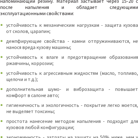
напоминающий резину. Материал застывает через 15-20 с
после напыления и обладает следующими
эксплуатационными свойствами:
устойчивость к механическим нагрузкам - защита кузова
от сколов, царапин;
демпфирующие свойства - камни отпружиниваются, не
нанося вреда кузову машины;
устойчивость к влаге и предотвращение образования
ржавчины, коррозии;
устойчивость к агрессивным жидкостям (масло, топливо,
щелочи и т.д.);
дополнительная шумо- и виброзащита - повышает
комфорт в салоне авто;
гигиеничность и экологичность - покрытие легко моется,
не выделяет токсины;
простота нанесение методом напыления - подходит для
кузовов любой конфигурации;
экономичность - затраты на защиту на 50% ниже, чем у