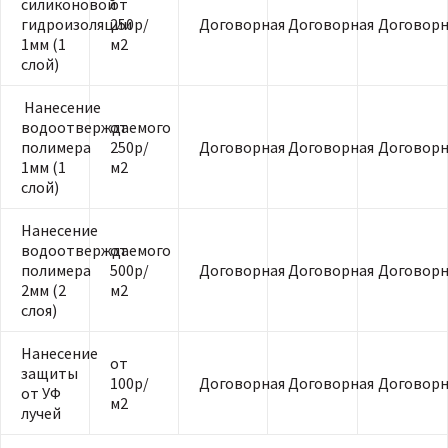
силиконовой
от
гидроизоляции
250р/
Договорная
Договорная
Договорн
1мм (1
м2
слой)
Нанесение
водоотверждаемого
от
полимера
250р/
Договорная
Договорная
Договорн
1мм (1
м2
слой)
Нанесение
водоотверждаемого
от
полимера
500р/
Договорная
Договорная
Договорн
2мм (2
м2
слоя)
Нанесение
от
защиты
100р/
Договорная
Договорная
Договорн
от УФ
м2
лучей