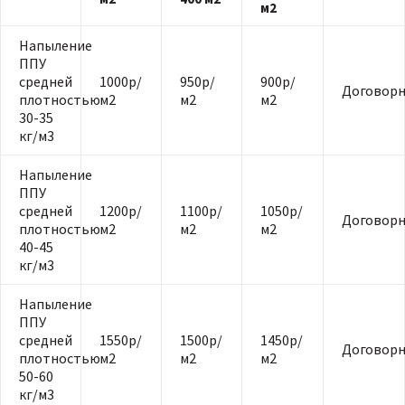
м2
Напыление
ППУ
средней
1000р/
950р/
900р/
Договорн
плотностью
м2
м2
м2
30-35
кг/м3
Напыление
ППУ
средней
1200р/
1100р/
1050р/
Договорн
плотностью
м2
м2
м2
40-45
кг/м3
Напыление
ППУ
средней
1550р/
1500р/
1450р/
Договорн
плотностью
м2
м2
м2
50-60
кг/м3