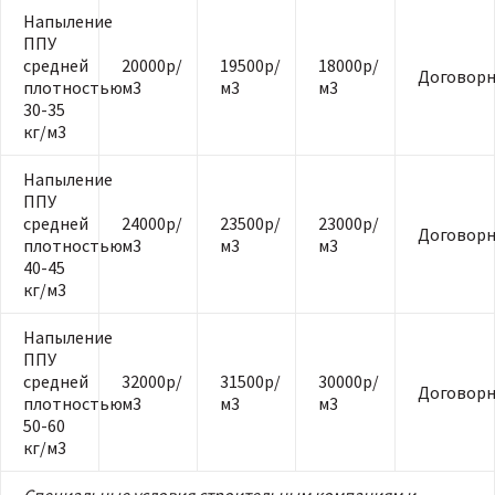
Напыление
ППУ
средней
20000р/
19500р/
18000р/
Договорн
плотностью
м3
м3
м3
30-35
кг/м3
Напыление
ППУ
средней
24000р/
23500р/
23000р/
Договорн
плотностью
м3
м3
м3
40-45
кг/м3
Напыление
ППУ
средней
32000р/
31500р/
30000р/
Договорн
плотностью
м3
м3
м3
50-60
кг/м3