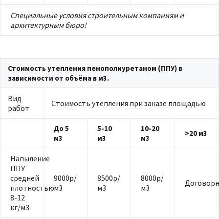
Специальные условия строительным компаниям и
архитектурным бюро!
Стоимость утепления пенополиуретаном (ППУ) в
зависимости от объёма в м3.
Вид
Стоимость утепления при заказе площадью
работ
До 5
5-10
10-20
>20 м3
м3
м3
м3
Напыление
ППУ
средней
9000р/
8500р/
8000р/
Договорн
плотностью
м3
м3
м3
8-12
кг/м3