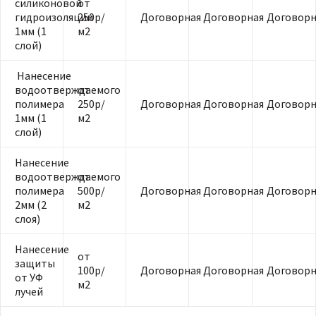
силиконовой
от
гидроизоляции
250р/
Договорная
Договорная
Договорн
1мм (1
м2
слой)
Нанесение
водоотверждаемого
от
полимера
250р/
Договорная
Договорная
Договорн
1мм (1
м2
слой)
Нанесение
водоотверждаемого
от
полимера
500р/
Договорная
Договорная
Договорн
2мм (2
м2
слоя)
Нанесение
от
защиты
100р/
Договорная
Договорная
Договорн
от УФ
м2
лучей