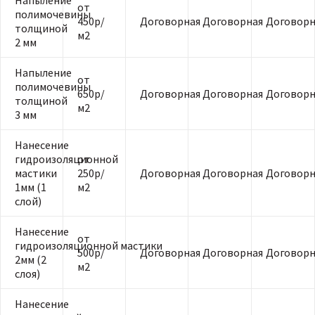
Напыление
от
полимочевины
450р/
Договорная
Договорная
Договорн
толщиной
м2
2 мм
Напыление
от
полимочевины
650р/
Договорная
Договорная
Договорн
толщиной
м2
3 мм
Нанесение
гидроизоляционной
от
мастики
250р/
Договорная
Договорная
Договорн
1мм (1
м2
слой)
Нанесение
от
гидроизоляционной мастики
500р/
Договорная
Договорная
Договорн
2мм (2
м2
слоя)
Нанесение