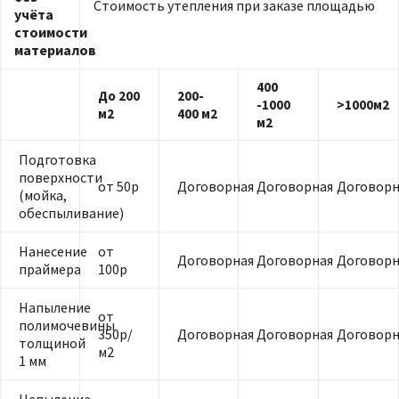
Стоимость утепления при заказе площадью
учёта
стоимости
материалов
400
До 200
200-
-1000
>1000м2
м2
400 м2
м2
Подготовка
поверхности
от 50р
Договорная
Договорная
Договорн
(мойка,
обеспыливание)
Нанесение
от
Договорная
Договорная
Договорн
праймера
100р
Напыление
от
полимочевины
350р/
Договорная
Договорная
Договорн
толщиной
м2
1 мм