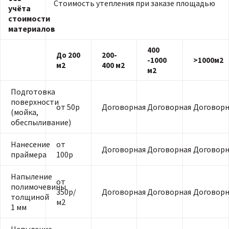
Стоимость утепления при заказе площадью
учёта
стоимости
материалов
400
До 200
200-
-1000
>1000м2
м2
400 м2
м2
Подготовка
поверхности
от 50р
Договорная
Договорная
Договорн
(мойка,
обеспыливание)
Нанесение
от
Договорная
Договорная
Договорн
праймера
100р
Напыление
от
полимочевины
350р/
Договорная
Договорная
Договорн
толщиной
м2
1 мм