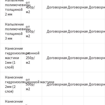
Напыление
от
полимочевины
450р/
Договорная
Договорная
Договорн
толщиной
м2
2 мм
Напыление
от
полимочевины
650р/
Договорная
Договорная
Договорн
толщиной
м2
3 мм
Нанесение
гидроизоляционной
от
мастики
250р/
Договорная
Договорная
Договорн
1мм (1
м2
слой)
Нанесение
от
гидроизоляционной мастики
500р/
Договорная
Договорная
Договорн
2мм (2
м2
слоя)
Нанесение