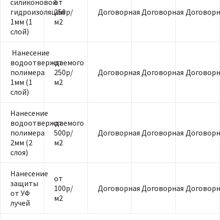
силиконовой
от
гидроизоляции
250р/
Договорная
Договорная
Договорн
1мм (1
м2
слой)
Нанесение
водоотверждаемого
от
полимера
250р/
Договорная
Договорная
Договорн
1мм (1
м2
слой)
Нанесение
водоотверждаемого
от
полимера
500р/
Договорная
Договорная
Договорн
2мм (2
м2
слоя)
Нанесение
от
защиты
100р/
Договорная
Договорная
Договорн
от УФ
м2
лучей