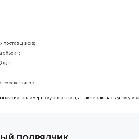
х поставщиков;
а объект;
 лет;
сех заказчиков.
оляции, полимерному покрытию, а также заказать услугу мож
НЫЙ ПОДРЯДЧИК