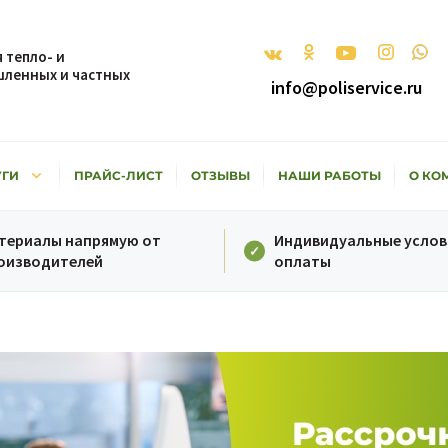
 тепло- и
ленных и частных
info@poliservice.ru
keyboard_arrow_down
УГИ
ПРАЙС-ЛИСТ
ОТЗЫВЫ
НАШИ РАБОТЫ
О КО
териалы напрямую от
Индивидуальные услов
оизводителей
оплаты