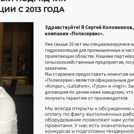
ИИ С 2013 ГОДА
Здравствуйте! Я Сергей Коломников
компании «Полисервис».
Уже свыше 10 лет мы специализируемся 
гидроизоляции для промышленных и част
прилегающих областях. Нашими партнёр
сельскохозяйственные предприятия, гос
заказчики.
Мы стараемся предоставить клиентам на
«Полисервис» является официальным диле
«Kimpur», «Lallafom», «Tytan» и «Ingri».
договорам по ценам ниже заводских, что
получить гарантию от производителя.
Мы всегда открыты к обсуждению 
оплату по факту выполненных рабо
оборудование позволяют нам усп
проектами. У нас есть значительн
конкурсах и подготовки тендерной