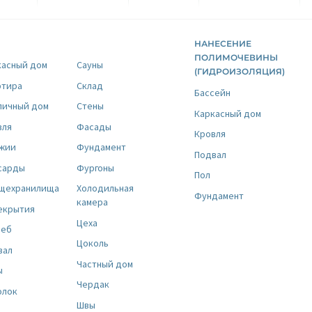
НАНЕСЕНИЕ
ПОЛИМОЧЕВИНЫ
касный дом
Сауны
(ГИДРОИЗОЛЯЦИЯ)
ртира
Склад
Бассейн
пичный дом
Стены
Каркасный дом
вля
Фасады
Кровля
жии
Фундамент
Подвал
сарды
Фургоны
Пол
щехранилища
Холодильная
Фундамент
камера
екрытия
Цеха
реб
Цоколь
вал
Частный дом
ы
Чердак
олок
Швы