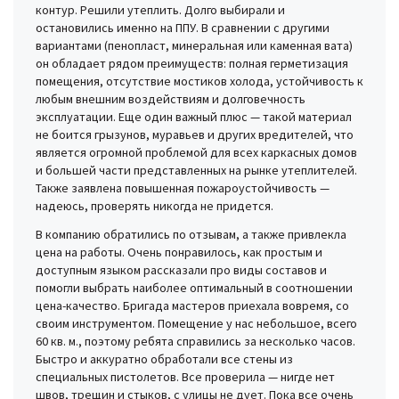
контур. Решили утеплить. Долго выбирали и
остановились именно на ППУ. В сравнении с другими
вариантами (пенопласт, минеральная или каменная вата)
он обладает рядом преимуществ: полная герметизация
помещения, отсутствие мостиков холода, устойчивость к
любым внешним воздействиям и долговечность
эксплуатации. Еще один важный плюс — такой материал
не боится грызунов, муравьев и других вредителей, что
является огромной проблемой для всех каркасных домов
и большей части представленных на рынке утеплителей.
Также заявлена повышенная пожароустойчивость —
надеюсь, проверять никогда не придется.
В компанию обратились по отзывам, а также привлекла
цена на работы. Очень понравилось, как простым и
доступным языком рассказали про виды составов и
помогли выбрать наиболее оптимальный в соотношении
цена-качество. Бригада мастеров приехала вовремя, со
своим инструментом. Помещение у нас небольшое, всего
60 кв. м., поэтому ребята справились за несколько часов.
Быстро и аккуратно обработали все стены из
специальных пистолетов. Все проверила — нигде нет
швов, трещин и стыков, с улицы не дует. Пока все очень