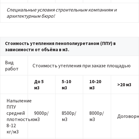
Специальные условия строительным компаниям и
архитектурным бюро!
Стоимость утепления пенополиуретаном (ППУ) в
зависимости от объёма в м3.
Вид
Стоимость утепления при заказе площадью
работ
До 5
5-10
10-20
>20 м3
м3
м3
м3
Напыление
ППУ
средней
9000р/
8500р/
8000р/
Договорн
плотностью
м3
м3
м3
8-12
кг/м3