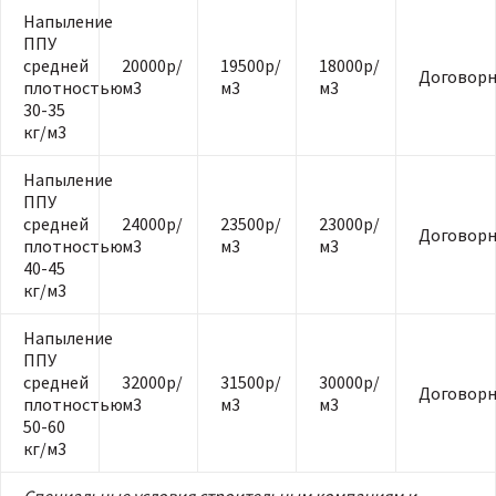
Напыление
ППУ
средней
20000р/
19500р/
18000р/
Договорн
плотностью
м3
м3
м3
30-35
кг/м3
Напыление
ППУ
средней
24000р/
23500р/
23000р/
Договорн
плотностью
м3
м3
м3
40-45
кг/м3
Напыление
ППУ
средней
32000р/
31500р/
30000р/
Договорн
плотностью
м3
м3
м3
50-60
кг/м3