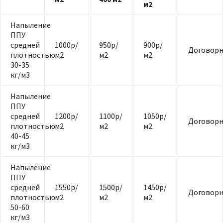
м2
Напыление
ППУ
средней
1000р/
950р/
900р/
Договорн
плотностью
м2
м2
м2
30-35
кг/м3
Напыление
ППУ
средней
1200р/
1100р/
1050р/
Договорн
плотностью
м2
м2
м2
40-45
кг/м3
Напыление
ППУ
средней
1550р/
1500р/
1450р/
Договорн
плотностью
м2
м2
м2
50-60
кг/м3