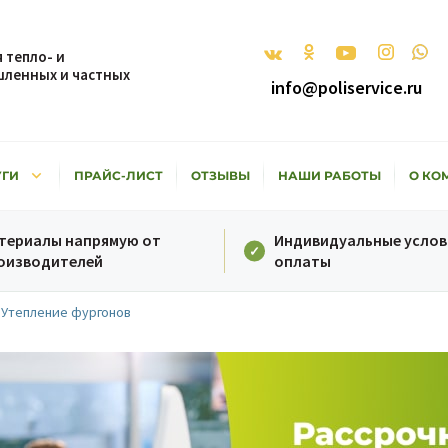
 тепло- и
ленных и частных
info@poliservice.ru
keyboard_arrow_down
УГИ
ПРАЙС-ЛИСТ
ОТЗЫВЫ
НАШИ РАБОТЫ
О КО
териалы напрямую от
Индивидуальные услов
оизводителей
оплаты
Утепление фургонов