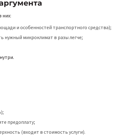
 аргумента
 них:
площади и особенностей транспортного средства);
ь нужный микроклимат в разы легче;
нутри.
);
ите предоплату;
хность (входит в стоимость услуги).