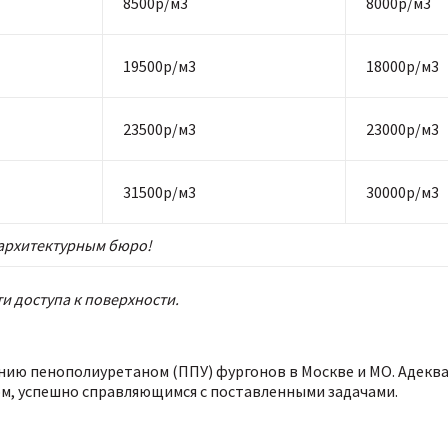
8500р/м3
8000р/м3
19500р/м3
18000р/м3
23500р/м3
23000р/м3
31500р/м3
30000р/м3
архитектурным бюро!
и доступа к поверхности.
ению пенополиуретаном (ППУ) фургонов в Москве и МО. Адекв
м, успешно справляющимся с поставленными задачами.