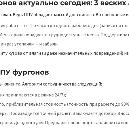
нов актуально сегодня: 3 веских
лан. Ведь ППУ обладает массой достоинств. Вот основные из
я работ — от 2-х часов до одного рабочего дня (зависит от 
ий материал попадает в труднодоступные места. Поддерживат
ин раз утеплили — и забыли.
ту кузова от влаги (и даже незначительных повреждений) из
ППУ фургонов
ны клиента. Алгоритм сотрудничества следующий:
ия принимаются в режиме 24/7);
то, приблизительная стоимость (точность при расчете до 90%
ры. Производится точный расчет. Заключаете договор. Внос
оки. До одного дня. Предварительно подготавливается повер