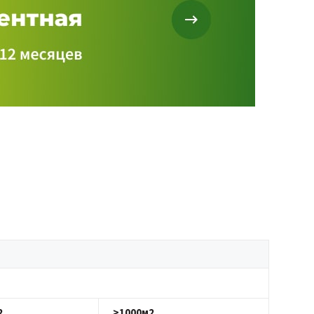
2
>1000м2