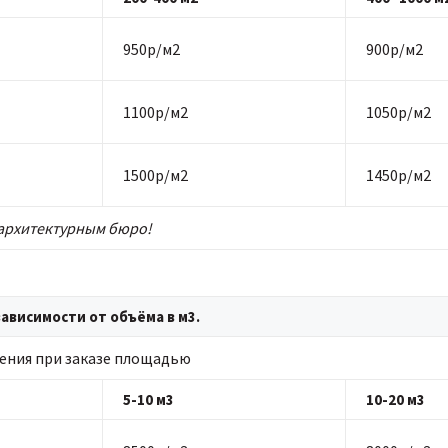
950р/м2
900р/м2
1100р/м2
1050р/м2
1500р/м2
1450р/м2
архитектурным бюро!
ависимости от объёма в м3.
ения при заказе площадью
5-10 м3
10-20 м3