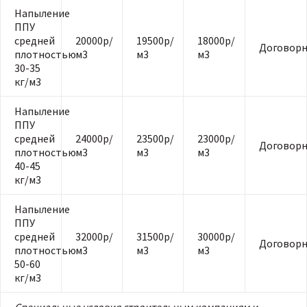
Напыление
ППУ
средней
20000р/
19500р/
18000р/
Договорн
плотностью
м3
м3
м3
30-35
кг/м3
Напыление
ППУ
средней
24000р/
23500р/
23000р/
Договорн
плотностью
м3
м3
м3
40-45
кг/м3
Напыление
ППУ
средней
32000р/
31500р/
30000р/
Договорн
плотностью
м3
м3
м3
50-60
кг/м3