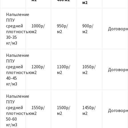
м2
Напыление
ППУ
средней
1000р/
950р/
900р/
Договорн
плотностью
м2
м2
м2
30-35
кг/м3
Напыление
ППУ
средней
1200р/
1100р/
1050р/
Договорн
плотностью
м2
м2
м2
40-45
кг/м3
Напыление
ППУ
средней
1550р/
1500р/
1450р/
Договорн
плотностью
м2
м2
м2
50-60
кг/м3