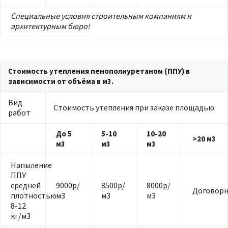
Специальные условия строительным компаниям и
архитектурным бюро!
Стоимость утепления пенополиуретаном (ППУ) в
зависимости от объёма в м3.
Вид
Стоимость утепления при заказе площадью
работ
До 5
5-10
10-20
>20 м3
м3
м3
м3
Напыление
ППУ
средней
9000р/
8500р/
8000р/
Договорн
плотностью
м3
м3
м3
8-12
кг/м3