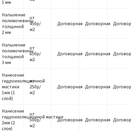
1 мм
Напыление
от
полимочевины
450р/
Договорная
Договорная
Договор
толщиной
м2
2 мм
Напыление
от
полимочевины
650р/
Договорная
Договорная
Договор
толщиной
м2
3 мм
Нанесение
гидроизоляционной
от
мастики
250р/
Договорная
Договорная
Договор
1мм (1
м2
слой)
Нанесение
от
гидроизоляционной мастики
500р/
Договорная
Договорная
Договор
2мм (2
м2
слоя)