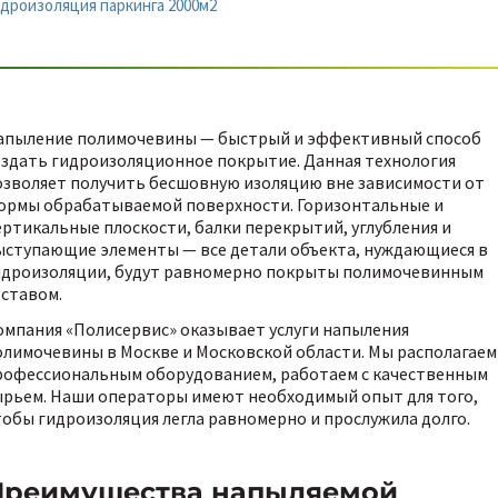
дроизоляция паркинга 2000м2
апыление полимочевины — быстрый и эффективный способ
оздать гидроизоляционное покрытие. Данная технология
озволяет получить бесшовную изоляцию вне зависимости от
ормы обрабатываемой поверхности. Горизонтальные и
ертикальные плоскости, балки перекрытий, углубления и
ыступающие элементы — все детали объекта, нуждающиеся в
идроизоляции, будут равномерно покрыты полимочевинным
оставом.
омпания «Полисервис» оказывает услуги напыления
олимочевины в Москве и Московской области. Мы располагаем
рофессиональным оборудованием, работаем с качественным
ырьем. Наши операторы имеют необходимый опыт для того,
тобы гидроизоляция легла равномерно и прослужила долго.
Преимущества напыляемой