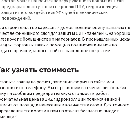
состав может наносится поверх рулонного покрытия. Если
предварительно утеплить кровлю ППУ, гидроизоляция
защитит его воздействия УФ-лучей и механических
повреждений.
ри строительстве каркасных домов полимочевину напыляют 
ачестве финишного слоя для защиты СИП-панелей. Она хорош
дгезирует с большинством материалов. В промышленных цехах
кладах, торговых залах с помощью полимочевины можно
оздать прочное, износостойкое напольное покрытие.
ак узнать стоимость
ставьте заявку на расчет, заполнив форму на сайте или
озвоните по телефону. Мы перезвоним в течение нескольких
инут и сообщим предварительную стоимость работ.
кончательная цена за 1м2 гидроизоляции полимочевиной
ависит от площади нанесения и количества слоев. Для точного
пределения стоимости к вам на объект бесплатно выедет
амерщик.