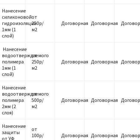
Нанесение
силиконовой
от
гидроизоляции
250р/
Договорная
Договорная
Договор
1мм (1
м2
слой)
Нанесение
водоотверждаемого
от
полимера
250р/
Договорная
Договорная
Договор
1мм (1
м2
слой)
Нанесение
водоотверждаемого
от
полимера
500р/
Договорная
Договорная
Договор
2мм (2
м2
слоя)
Нанесение
от
защиты
100р/
Договорная
Договорная
Договор
от УФ