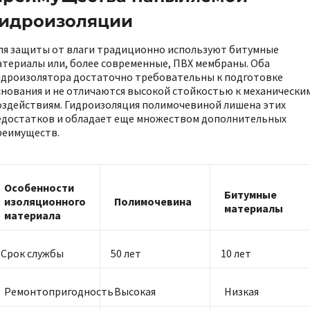
гидроизоляции
ля защиты от влаги традиционно используют битумные
атериалы или, более современные, ПВХ мембраны. Оба
идроизолятора достаточно требовательны к подготовке
снования и не отличаются высокой стойкостью к механически
оздействиям. Гидроизоляция полимочевиной лишена этих
едостатков и обладает еще множеством дополнительных
реимуществ.
Особенности
Битумные
изоляционного
Полимочевина
материалы
материала
Срок службы
50 лет
10 лет
Ремонтопригодность
Высокая
Низкая