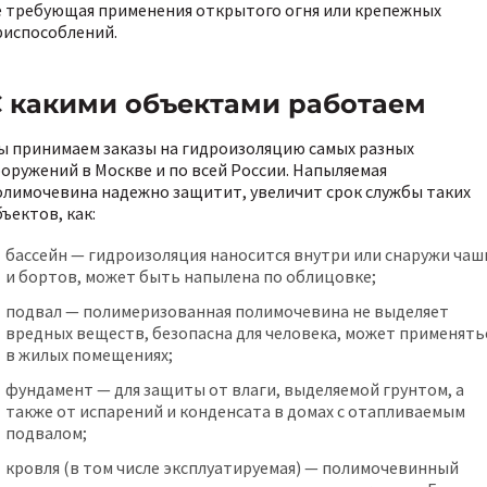
е требующая применения открытого огня или крепежных
риспособлений.
С какими объектами работаем
ы принимаем заказы на гидроизоляцию самых разных
ооружений в Москве и по всей России. Напыляемая
олимочевина надежно защитит, увеличит срок службы таких
ъектов, как:
бассейн — гидроизоляция наносится внутри или снаружи чаш
и бортов, может быть напылена по облицовке;
подвал — полимеризованная полимочевина не выделяет
вредных веществ, безопасна для человека, может применять
в жилых помещениях;
фундамент — для защиты от влаги, выделяемой грунтом, а
также от испарений и конденсата в домах с отапливаемым
подвалом;
кровля (в том числе эксплуатируемая) — полимочевинный