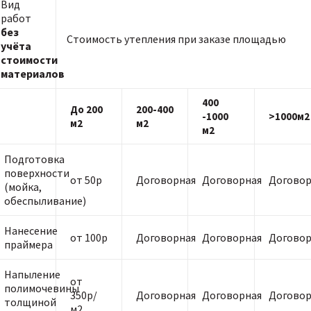
Вид
работ
без
Стоимость утепления при заказе площадью
учёта
стоимости
материалов
400
До 200
200-400
-1000
>1000м2
м2
м2
м2
Подготовка
поверхности
от 50р
Договорная
Договорная
Договор
(мойка,
обеспыливание)
Нанесение
от 100р
Договорная
Договорная
Договор
праймера
Напыление
от
полимочевины
350р/
Договорная
Договорная
Договор
толщиной
м2