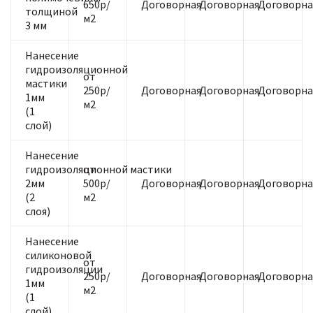
650р/
Договорная
Договорная
Договорна
толщиной
м2
3 мм
Нанесение
гидроизоляционной
от
мастики
250р/
Договорная
Договорная
Договорна
1мм
м2
(1
слой)
Нанесение
гидроизоляционной мастики
от
2мм
500р/
Договорная
Договорная
Договорна
(2
м2
слоя)
Нанесение
силиконовой
от
гидроизоляции
250р/
Договорная
Договорная
Договорна
1мм
м2
(1
слой)