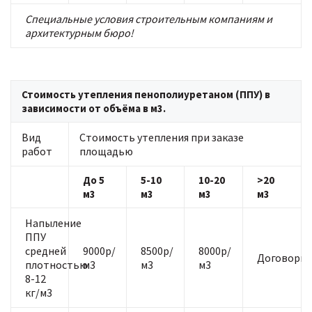
Специальные условия строительным компаниям и
архитектурным бюро!
Стоимость утепления пенополиуретаном (ППУ) в
зависимости от объёма в м3.
Вид
Стоимость утепления при заказе
работ
площадью
До 5
5-10
10-20
>20
м3
м3
м3
м3
Напыление
ППУ
средней
9000р/
8500р/
8000р/
Договорна
плотностью
м3
м3
м3
8-12
кг/м3