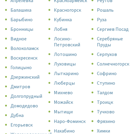
Апрелевка
Красноармейск
Реутов
Балашиха
Красногорск
Рошаль
Барыбино
Кубинка
Руза
Бронницы
Лобня
Сергиев Посад
Видное
Лосино-
Серебряные
Петровский
Пруды
Волоколамск
Лотошино
Серпухов
Воскресенск
Луховицы
Солнечногорск
Голицыно
Лыткарино
Софрино
Дзержинский
Люберцы
Ступино
Дмитров
Михнево
Талдом
Долгопрудный
Можайск
Троицк
Домодедово
Мытищи
Тучково
Дубна
Наро-Фоминск
Фрязино
Егорьевск
Нахабино
Химки