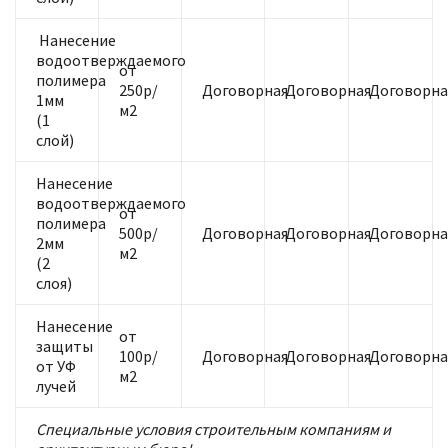
Нанесение
водоотверждаемого
от
полимера
250р/
Договорная
Договорная
Договорна
1мм
м2
(1
слой)
Нанесение
водоотверждаемого
от
полимера
500р/
Договорная
Договорная
Договорна
2мм
м2
(2
слоя)
Нанесение
от
защиты
100р/
Договорная
Договорная
Договорна
от УФ
м2
лучей
Специальные условия строительным компаниям и