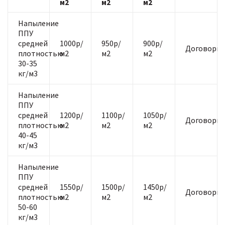
м2
м2
м2
Напыление
ППУ
средней
1000р/
950р/
900р/
Договорна
плотностью
м2
м2
м2
30-35
кг/м3
Напыление
ППУ
средней
1200р/
1100р/
1050р/
Договорна
плотностью
м2
м2
м2
40-45
кг/м3
Напыление
ППУ
средней
1550р/
1500р/
1450р/
Договорна
плотностью
м2
м2
м2
50-60
кг/м3