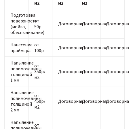
м2
м2
м2
Подготовка
поверхности
от
Договорная
Договорная
Договорна
(мойка,
50р
обеспыливание)
Нанесение
от
Договорная
Договорная
Договорна
праймера
100р
Напыление
от
полимочевины
350р/
Договорная
Договорная
Договорна
толщиной
м2
1 мм
Напыление
от
полимочевины
450р/
Договорная
Договорная
Договорна
толщиной
м2
2 мм
Напыление
от
полимочевины