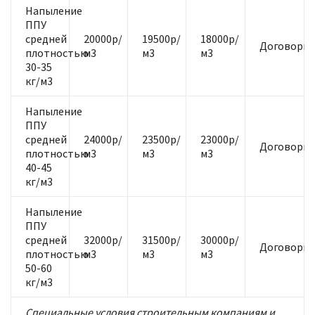
Напыление
ППУ
средней
20000р/
19500р/
18000р/
Договорна
плотностью
м3
м3
м3
30-35
кг/м3
Напыление
ППУ
средней
24000р/
23500р/
23000р/
Договорна
плотностью
м3
м3
м3
40-45
кг/м3
Напыление
ППУ
средней
32000р/
31500р/
30000р/
Договорна
плотностью
м3
м3
м3
50-60
кг/м3
Специальные условия строительным компаниям и