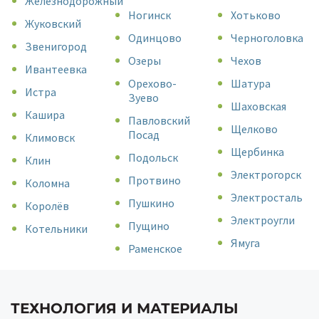
Железнодорожный
Ногинск
Хотьково
Жуковский
Одинцово
Черноголовка
Звенигород
Озеры
Чехов
Ивантеевка
Орехово-
Шатура
Истра
Зуево
Шаховская
Кашира
Павловский
Щелково
Посад
Климовск
Щербинка
Подольск
Клин
Электрогорск
Протвино
Коломна
Электросталь
Пушкино
Королёв
Электроугли
Пущино
Котельники
Ямуга
Раменское
ТЕХНОЛОГИЯ И МАТЕРИАЛЫ