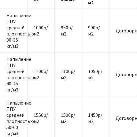
м2
Напыление
ППУ
средней
1000р/
950р/
900р/
Договорн
плотностью
м2
м2
м2
30-35
кг/м3
Напыление
ППУ
средней
1200р/
1100р/
1050р/
Договорн
плотностью
м2
м2
м2
40-45
кг/м3
Напыление
ППУ
средней
1550р/
1500р/
1450р/
Договорн
плотностью
м2
м2
м2
50-60
кг/м3