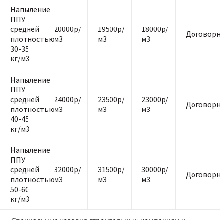
Напыление
ППУ
средней
20000р/
19500р/
18000р/
Договорн
плотностью
м3
м3
м3
30-35
кг/м3
Напыление
ППУ
средней
24000р/
23500р/
23000р/
Договорн
плотностью
м3
м3
м3
40-45
кг/м3
Напыление
ППУ
средней
32000р/
31500р/
30000р/
Договорн
плотностью
м3
м3
м3
50-60
кг/м3