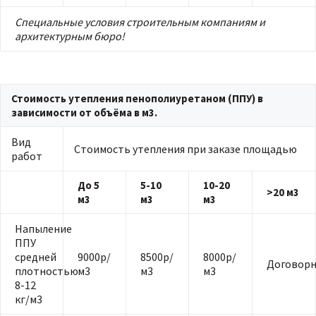
Специальные условия строительным компаниям и
архитектурным бюро!
Стоимость утепления пенополиуретаном (ППУ) в
зависимости от объёма в м3.
Вид
Стоимость утепления при заказе площадью
работ
До 5
5-10
10-20
>20 м3
м3
м3
м3
Напыление
ППУ
средней
9000р/
8500р/
8000р/
Договорн
плотностью
м3
м3
м3
8-12
кг/м3