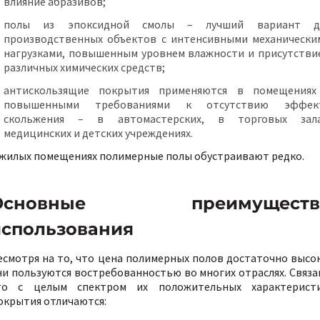
влияние абразивов;
полы из эпоксидной смолы – лучший вариант д
производственных объектов с интенсивными механически
нагрузками, повышенным уровнем влажности и присутстви
различных химических средств;
антискользящие покрытия применяются в помещениях
повышенными требованиями к отсутствию эффек
скольжения – в автомастерских, в торговых зала
медицинских и детских учреждениях.
 жилых помещениях полимерные полы обустраивают редко.
Основные преимуществ
использования
есмотря на то, что цена полимерных полов достаточно высок
ни пользуются востребованностью во многих отраслях. Связа
то с целым спектром их положительных характеристи
окрытия отличаются: