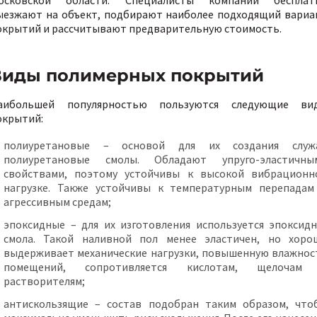
осковской области. Специалисты компании бесплат
ыезжают на объект, подбирают наиболее подходящий вариа
окрытий и рассчитывают предварительную стоимость.
Виды полимерных покрытий
аибольшей популярностью пользуются следующие ви
окрытий:
полиуретановые – основой для их создания служ
полиуретановые смолы. Обладают упруго-эластичны
свойствами, поэтому устойчивы к высокой вибрационн
нагрузке. Также устойчивы к температурным перепадам
агрессивным средам;
эпоксидные – для их изготовления используется эпоксидн
смола. Такой наливной пол менее эластичен, но хоро
выдерживает механические нагрузки, повышенную влажнос
помещений, сопротивляется кислотам, щелочам
растворителям;
антискользящие – состав подобран таким образом, что