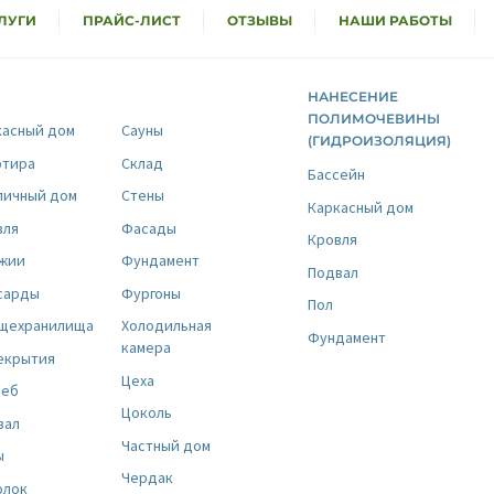
ЛУГИ
ПРАЙС-ЛИСТ
ОТЗЫВЫ
НАШИ РАБОТЫ
НАНЕСЕНИЕ
ПОЛИМОЧЕВИНЫ
касный дом
Сауны
(ГИДРОИЗОЛЯЦИЯ)
ртира
Склад
Бассейн
пичный дом
Стены
Каркасный дом
вля
Фасады
Кровля
жии
Фундамент
Подвал
сарды
Фургоны
Пол
щехранилища
Холодильная
Фундамент
камера
екрытия
Цеха
реб
Цоколь
вал
Частный дом
ы
Чердак
олок