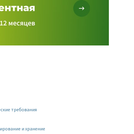
еские требования
ирование и хранение