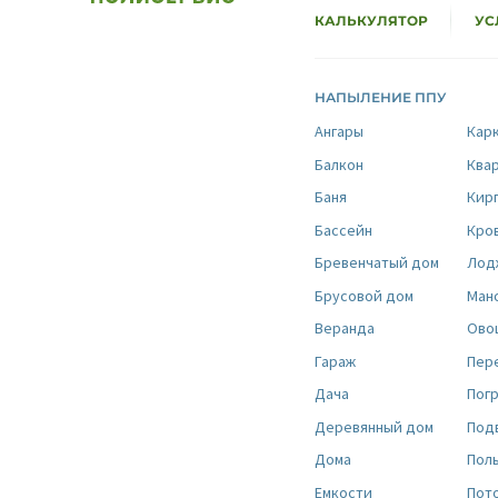
КАЛЬКУЛЯТОР
УС
НАПЫЛЕНИЕ ППУ
Ангары
Кар
Балкон
Ква
Баня
Кир
Бассейн
Кро
Бревенчатый дом
Лод
Брусовой дом
Ман
Веранда
Ово
Гараж
Пер
Дача
Пог
Деревянный дом
Под
Дома
Пол
Емкости
Пот