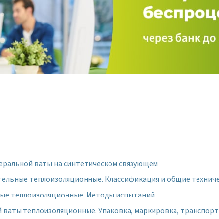
еральной ваты на синтетическом связующем
ительные теплоизоляционные. Классификация и общие технич
ьные теплоизоляционные. Методы испытаний
 ваты теплоизоляционные. Упаковка, маркировка, транспорт