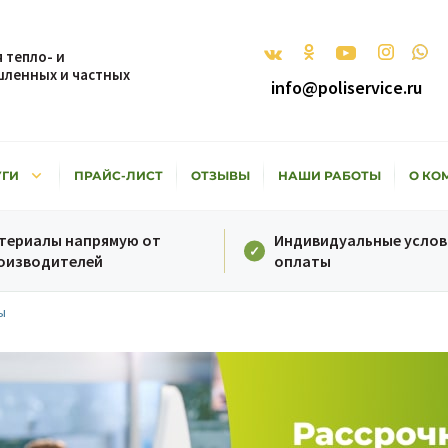
 тепло- и
ленных и частных
info@poliservice.ru
keyboard_arrow_down
УГИ
ПРАЙС-ЛИСТ
ОТЗЫВЫ
НАШИ РАБОТЫ
О КО
териалы напрямую от
Индивидуальные услов
оизводителей
оплаты
ы