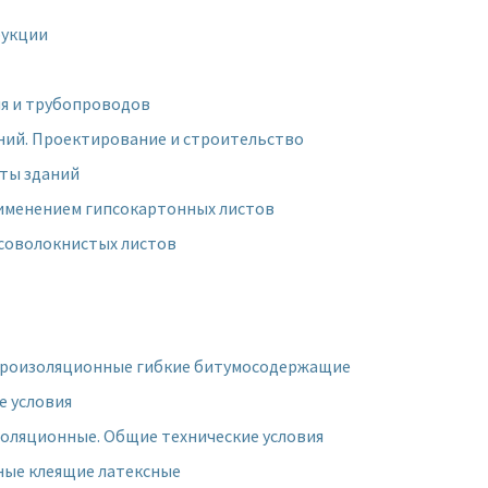
рукции
ия и трубопроводов
ений. Проектирование и строительство
ты зданий
рименением гипсокартонных листов
псоволокнистых листов
идроизоляционные гибкие битумосодержащие
е условия
золяционные. Общие технические условия
ные клеящие латексные