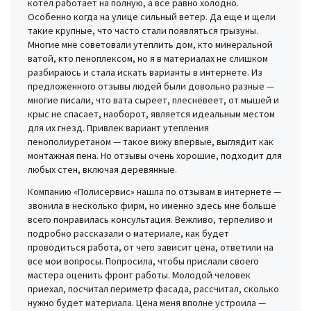
котел работает на полную, а все равно холодно.
Особенно когда на улице сильный ветер. Да еще и щели
такие крупные, что часто стали появляться грызуны.
Многие мне советовали утеплить дом, кто минеральной
ватой, кто пеноплексом, но я в материалах не слишком
разбираюсь и стала искать варианты в интернете. Из
предложенного отзывы людей были довольно разные —
многие писали, что вата сыреет, плесневеет, от мышей и
крыс не спасает, наоборот, является идеальным местом
для их гнезд. Привлек вариант утепления
пенополиуретаном — такое вижу впервые, выглядит как
монтажная пена. Но отзывы очень хорошие, подходит для
любых стен, включая деревянные.
Компанию «Полисервис» нашла по отзывам в интернете —
звонила в несколько фирм, но именно здесь мне больше
всего понравилась консультация. Вежливо, терпеливо и
подробно рассказали о материале, как будет
проводиться работа, от чего зависит цена, ответили на
все мои вопросы. Попросила, чтобы прислали своего
мастера оценить фронт работы. Молодой человек
приехал, посчитал периметр фасада, рассчитал, сколько
нужно будет материала. Цена меня вполне устроила —