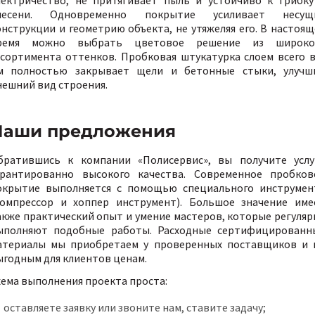
лесени. Одновременно покрытие усиливает несущ
онструкции и геометрию объекта, не утяжеляя его. В настоящ
ремя можно выбрать цветовое решение из широко
ссортимента оттенков. Пробковая штукатурка слоем всего в
м полностью закрывает щели и бетонные стыки, улучш
нешний вид строения.
Наши предложения
братившись к компании «Полисервис», вы получите услу
арантированно высокого качества. Современное пробков
окрытие выполняется с помощью специального инструмен
компрессор и хоппер инструмент). Большое значение име
акже практический опыт и умение мастеров, которые регуляр
ыполняют подобные работы. Расходные сертифицированн
атериалы мы приобретаем у проверенных поставщиков и 
ыгодным для клиентов ценам.
хема выполнения проекта проста:
оставляете заявку или звоните нам, ставите задачу;