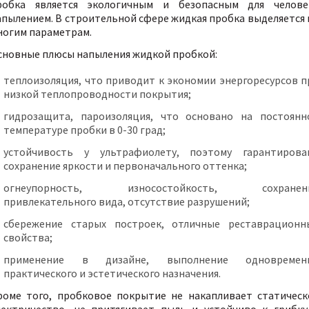
робка является экологичным и безопасным для челове
апылением. В строительной сфере жидкая пробка выделяется 
ногим параметрам.
сновные плюсы напыления жидкой пробкой:
теплоизоляция, что приводит к экономии энергоресурсов п
низкой теплопроводности покрытия;
гидрозащита, пароизоляция, что основано на постоянн
температуре пробки в 0-30 град;
устойчивость у ультрафиолету, поэтому гарантирова
сохранение яркости и первоначального оттенка;
огнеупорность, износостойкость, сохранен
привлекательного вида, отсутствие разрушений;
сбережение старых построек, отличные реставрационн
свойства;
применение в дизайне, выполнение одновремен
практического и эстетического назначения.
роме того, пробковое покрытие не накапливает статическ
лектричество, не притягивает пыль и устойчиво к грибку