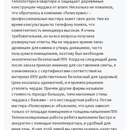
теплопотери в квартире и защищает деревянные
конструкции чердака от влаги. Нисколько не пожалела,
что обратилась в компанию «Полисервис» –
профессиональные мастера знают свое дело. Уже во
время консультации по телефону поняла, что
компетентность менеджера высокая. Я очень
требовательная, но на все вопросы получила
развернутые ответы. Мы на чердаке храним запас
дровишек для камина и утварь домашнюю, часто
пользуемся помещением, поэтому был необходим
экологически безопасный ППУ. Когда на следующий день
после заказа приехал инженер для составления сметы, я
ознакомилась с сертификатами соответствия на
материал (ППУ действительно безопасный для здоровья).
Цена оказалась адекватной, и я приняла решение
утеплять чердак. Причём другие фирмы называли
стоимость гораздо большую, типа наклонные стены
чердака с балками – это нестандартная работа. Потом
мастера «Полисервиса» объяснили, что цена зависит
только от площади помещения и толщины напыления ППУ.
Теплоизоляционные работы ребята выполнили быстро и
аккуратно с помощью пеногенератора, в удобный для
меня день. И уже этой зимой мы смогли оценить качество