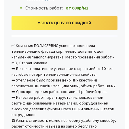
Стоимость работ:
от 600р/м2
УЗНАТЬ ЦЕНУ СО СКИДКОЙ
✅ Компания ПОЛИСЕРВИС успешно произвела
теплоизоляцию фасада кирпичного дома методом
напыления пенополиуретана. Место проведения работ -
МО, Старая Купавна.
➡️ Без альтернативное утепление с гарантией от 10 лет
на любые потери теплоизоляционных свойств.
➡️ Утепление было произведено ППУ (жёстким)
плотностью 30-35кг/м3 толщина 50мм, объем работ 180м2.
➡️ Срок проведения работ составил 1 рабочий день.
➡️ Качество работ гарантируется использованием
сертифицированными материалами, оборудованием
высокого давления фирмы Graco США и опытным штатом
сотрудников.
☎️ Узнать стоимость можно по любому удобному способу,
расчёт стоимости и выезд на замер бесплатно.