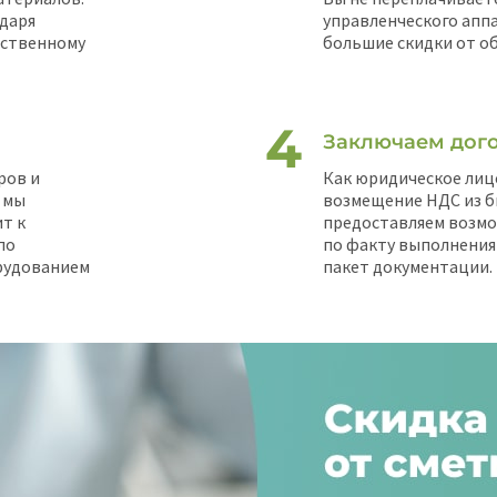
даря
управленческого аппа
бственному
большие скидки от об
Заключаем дого
ров и
Как юридическое лиц
 мы
возмещение НДС из б
т к
предоставляем возм
по
по факту выполнения
орудованием
пакет документации.