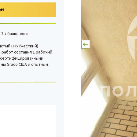
ОЙ
3-х балконов в
стый ППУ (жесткий)
 работ составил 1 рабочий
м сертифицированными
мы Graco США и опытным