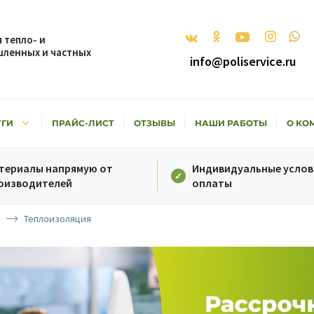
 тепло- и
ленных и частных
info@poliservice.ru
keyboard_arrow_down
УГИ
ПРАЙС-ЛИСТ
ОТЗЫВЫ
НАШИ РАБОТЫ
О КО
териалы напрямую от
Индивидуальные услов
оизводителей
оплаты
Теплоизоляция