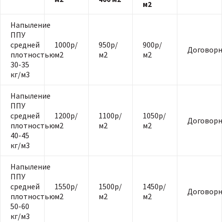
м2
Напыление
ППУ
средней
1000р/
950р/
900р/
Договорн
плотностью
м2
м2
м2
30-35
кг/м3
Напыление
ППУ
средней
1200р/
1100р/
1050р/
Договорн
плотностью
м2
м2
м2
40-45
кг/м3
Напыление
ППУ
средней
1550р/
1500р/
1450р/
Договорн
плотностью
м2
м2
м2
50-60
кг/м3