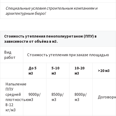
Специальные условия строительным компаниям и
архитектурным бюро!
Стоимость утепления пенополиуретаном (ППУ) в
зависимости от объёма в м3.
Вид
Стоимость утепления при заказе площадью
работ
До 5
5-10
10-20
>20 м3
м3
м3
м3
Напыление
ППУ
средней
9000р/
8500р/
8000р/
Договорн
плотностью
м3
м3
м3
8-12
кг/м3