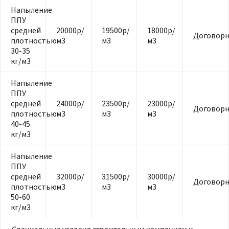
Напыление
ППУ
средней
20000р/
19500р/
18000р/
Договорн
плотностью
м3
м3
м3
30-35
кг/м3
Напыление
ППУ
средней
24000р/
23500р/
23000р/
Договорн
плотностью
м3
м3
м3
40-45
кг/м3
Напыление
ППУ
средней
32000р/
31500р/
30000р/
Договорн
плотностью
м3
м3
м3
50-60
кг/м3