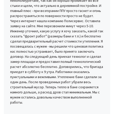
пенополиуретане, так как он хорошо проникает во все
стыки и щели, что актуально в деревянной постройке. И
главный плюс - при возгорании ППУ просто гаснет и огонь
распространяться по поверхности просто не будет.
Через интернет нашла компанию Полисервис. Оставила
заявку на сайте. Мне перезвонили минут через 5-10.
Инженер уточнил, какую услугу я хочу заказать, какой так
сказать "фронт работ" (размеры бани и т.п.) и бесплатно
сделал предварительный расчет стоимости утепления. Я
посовещалась с мужем - мы решили что ценовая политика
нас полностью устраивает, было принято заключать
договор. На следующий день приехал технолог и сделал
замер площади и предоставил полный технологический
расчет абсолютно бесплатно. Договорились, что бригада
приедет в субботу к 9 утра. Работники оказались
пунктуальными и вежливыми. Утепление бани сделали за
один день. После проведенных работ убрали весь
строительный мусор. Теперь тепло в бане сохраняется
намного дольше, а расход дров стал минимальным. Мы с
мужем остались довольны качеством выполненной
работы.