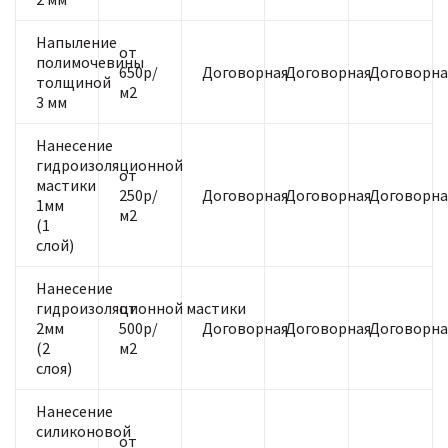
Напыление
от
полимочевины
650р/
Договорная
Договорная
Договорна
толщиной
м2
3 мм
Нанесение
гидроизоляционной
от
мастики
250р/
Договорная
Договорная
Договорна
1мм
м2
(1
слой)
Нанесение
гидроизоляционной мастики
от
2мм
500р/
Договорная
Договорная
Договорна
(2
м2
слоя)
Нанесение
силиконовой
от