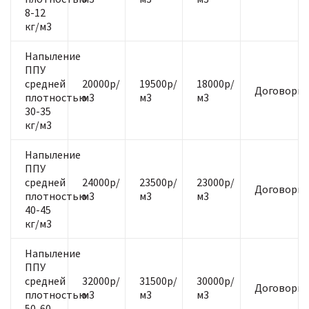
8-12
кг/м3
Напыление
ППУ
средней
20000р/
19500р/
18000р/
Договорна
плотностью
м3
м3
м3
30-35
кг/м3
Напыление
ППУ
средней
24000р/
23500р/
23000р/
Договорна
плотностью
м3
м3
м3
40-45
кг/м3
Напыление
ППУ
средней
32000р/
31500р/
30000р/
Договорна
плотностью
м3
м3
м3
50-60