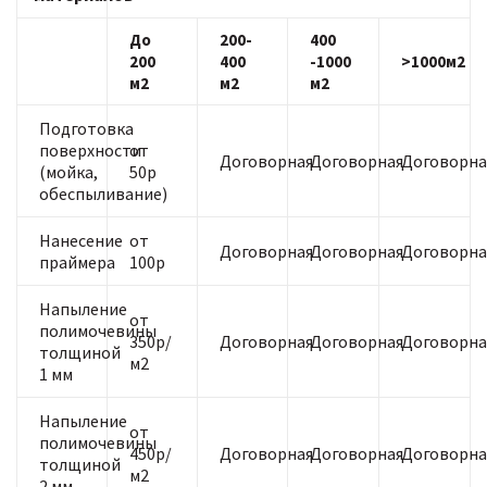
До
200-
400
200
400
-1000
>1000м2
м2
м2
м2
Подготовка
поверхности
от
Договорная
Договорная
Договорна
(мойка,
50р
обеспыливание)
Нанесение
от
Договорная
Договорная
Договорна
праймера
100р
Напыление
от
полимочевины
350р/
Договорная
Договорная
Договорна
толщиной
м2
1 мм
Напыление
от
полимочевины
450р/
Договорная
Договорная
Договорна
толщиной
м2
2 мм