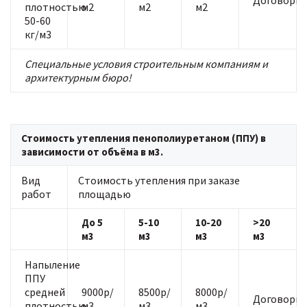
Договорна
плотностью
м2
м2
м2
50-60
кг/м3
Специальные условия строительным компаниям и
архитектурным бюро!
Стоимость утепления пенополиуретаном (ППУ) в
зависимости от объёма в м3.
Вид
Стоимость утепления при заказе
работ
площадью
До 5
5-10
10-20
>20
м3
м3
м3
м3
Напыление
ППУ
средней
9000р/
8500р/
8000р/
Договорна
плотностью
м3
м3
м3