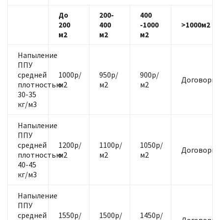
До
200-
400
200
400
-1000
>1000м2
м2
м2
м2
Напыление
ППУ
средней
1000р/
950р/
900р/
Договорна
плотностью
м2
м2
м2
30-35
кг/м3
Напыление
ППУ
средней
1200р/
1100р/
1050р/
Договорна
плотностью
м2
м2
м2
40-45
кг/м3
Напыление
ППУ
средней
1550р/
1500р/
1450р/