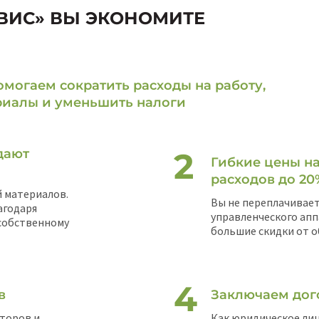
ВИС» ВЫ ЭКОНОМИТЕ
могаем сократить расходы на работу,
риалы и уменьшить налоги
дают
Гибкие цены на
расходов до 20
 материалов.
Вы не переплачивает
агодаря
управленческого апп
 собственному
большие скидки от о
в
Заключаем дог
торов и
Как юридическое лиц