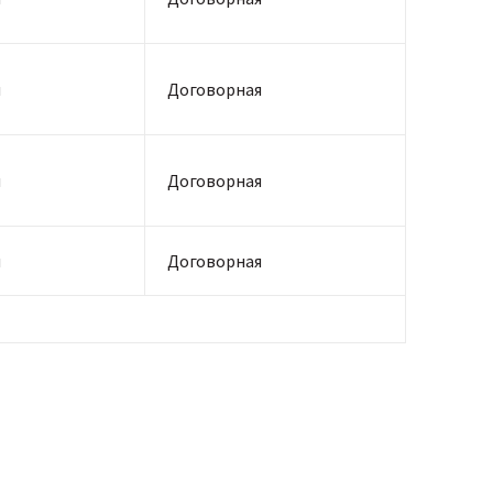
я
Договорная
я
Договорная
я
Договорная