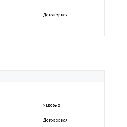
Договорная
2
>1000м2
я
Договорная