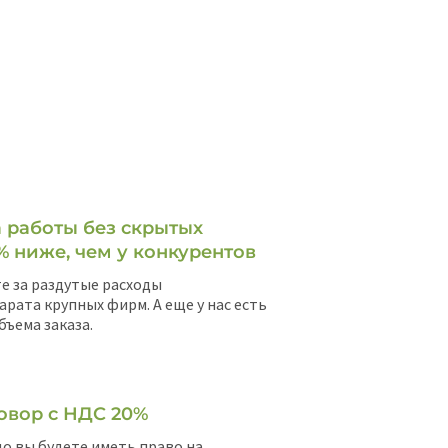
 работы без скрытых
% ниже, чем у конкурентов
е за раздутые расходы
арата крупных фирм. А еще у нас есть
бъема заказа.
овор с НДС 20%
о вы будете иметь право на