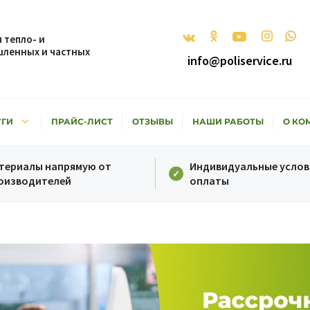
 тепло- и
ленных и частных
info@poliservice.ru
keyboard_arrow_down
УГИ
ПРАЙС-ЛИСТ
ОТЗЫВЫ
НАШИ РАБОТЫ
О КО
териалы напрямую от
Индивидуальные услов
оизводителей
оплаты