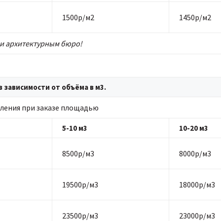
1500р/м2
1450р/м2
и архитектурным бюро!
 зависимости от объёма в м3.
ления при заказе площадью
5-10 м3
10-20 м3
8500р/м3
8000р/м3
19500р/м3
18000р/м3
23500р/м3
23000р/м3