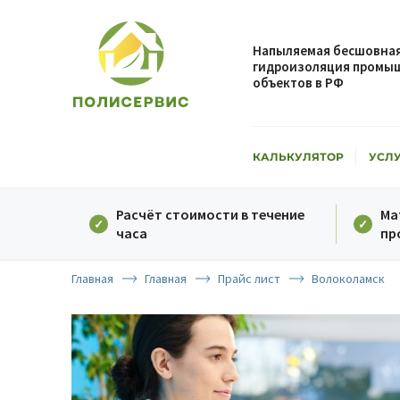
Напыляемая бесшовная
гидроизоляция промыш
объектов в РФ
КАЛЬКУЛЯТОР
УСЛ
Расчёт стоимости в течение
Ма
часа
пр
Главная
Главная
Прайс лист
Волоколамск