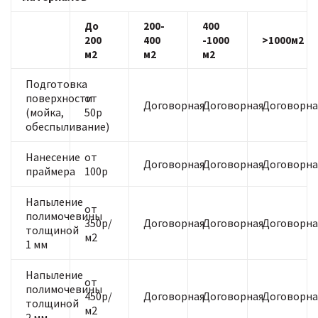
До
200-
400
200
400
-1000
>1000м2
м2
м2
м2
Подготовка
поверхности
от
Договорная
Договорная
Договорна
(мойка,
50р
обеспыливание)
Нанесение
от
Договорная
Договорная
Договорна
праймера
100р
Напыление
от
полимочевины
350р/
Договорная
Договорная
Договорна
толщиной
м2
1 мм
Напыление
от
полимочевины
450р/
Договорная
Договорная
Договорна
толщиной
м2
2 мм