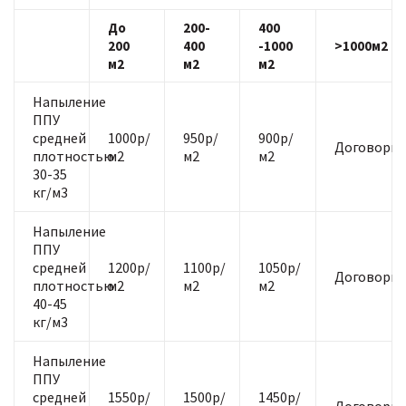
До
200-
400
200
400
-1000
>1000м2
м2
м2
м2
Напыление
ППУ
средней
1000р/
950р/
900р/
Договорна
плотностью
м2
м2
м2
30-35
кг/м3
Напыление
ППУ
средней
1200р/
1100р/
1050р/
Договорна
плотностью
м2
м2
м2
40-45
кг/м3
Напыление
ППУ
средней
1550р/
1500р/
1450р/