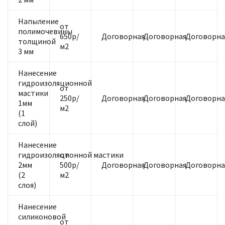
Напыление
от
полимочевины
650р/
Договорная
Договорная
Договорна
толщиной
м2
3 мм
Нанесение
гидроизоляционной
от
мастики
250р/
Договорная
Договорная
Договорна
1мм
м2
(1
слой)
Нанесение
гидроизоляционной мастики
от
2мм
500р/
Договорная
Договорная
Договорна
(2
м2
слоя)
Нанесение
силиконовой
от