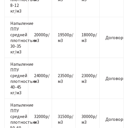
8-12
кг/м3
Напыление
ППУ
средней
20000р/
19500р/
18000р/
Договорна
плотностью
м3
м3
м3
30-35
кг/м3
Напыление
ППУ
средней
24000р/
23500р/
23000р/
Договорна
плотностью
м3
м3
м3
40-45
кг/м3
Напыление
ППУ
средней
32000р/
31500р/
30000р/
Договорна
плотностью
м3
м3
м3
50-60