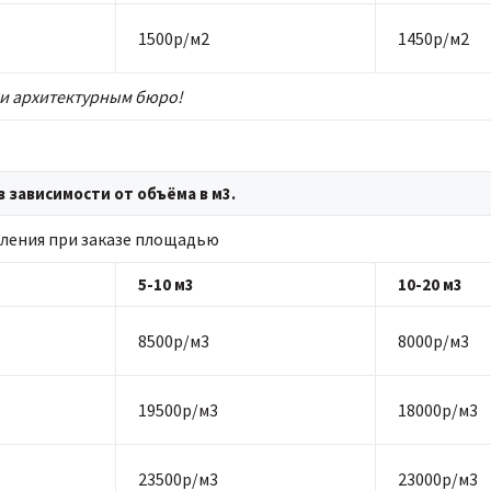
1500р/м2
1450р/м2
и архитектурным бюро!
 зависимости от объёма в м3.
ления при заказе площадью
5-10 м3
10-20 м3
8500р/м3
8000р/м3
19500р/м3
18000р/м3
23500р/м3
23000р/м3