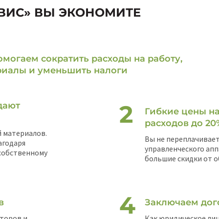
ВИС» ВЫ ЭКОНОМИТЕ
могаем сократить расходы на работу,
риалы и уменьшить налоги
дают
Гибкие цены на
расходов до 20
 материалов.
Вы не переплачивает
агодаря
управленческого апп
 собственному
большие скидки от о
в
Заключаем дог
торов и
Как юридическое лиц