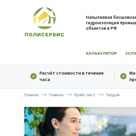
Напыляемая бесшовная
гидроизоляция промыш
объектов в РФ
КАЛЬКУЛЯТОР
УСЛ
Расчёт стоимости в течение
Ма
часа
пр
Главная
Главная
Прайс лист
Талдом