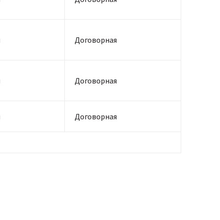
я
Договорная
я
Договорная
я
Договорная