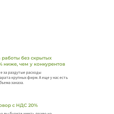
 работы без скрытых
% ниже, чем у конкурентов
е за раздутые расходы
арата крупных фирм. А еще у нас есть
бъема заказа.
овор с НДС 20%
о вы будете иметь право на