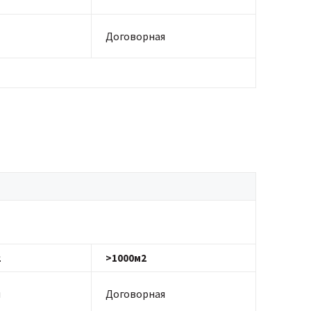
Договорная
2
>1000м2
я
Договорная