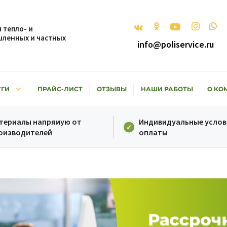
 тепло- и
ленных и частных
info@poliservice.ru
keyboard_arrow_down
УГИ
ПРАЙС-ЛИСТ
ОТЗЫВЫ
НАШИ РАБОТЫ
О КО
териалы напрямую от
Индивидуальные услов
оизводителей
оплаты