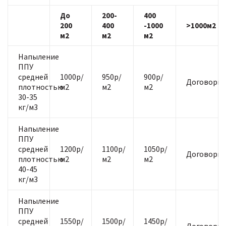
До
200-
400
200
400
-1000
>1000м2
м2
м2
м2
Напыление
ППУ
средней
1000р/
950р/
900р/
Договорна
плотностью
м2
м2
м2
30-35
кг/м3
Напыление
ППУ
средней
1200р/
1100р/
1050р/
Договорна
плотностью
м2
м2
м2
40-45
кг/м3
Напыление
ППУ
средней
1550р/
1500р/
1450р/