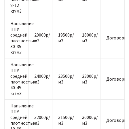
8-12
кг/м3
Напыление
ППУ
средней
20000р/
19500р/
18000р/
Договорна
плотностью
м3
м3
м3
30-35
кг/м3
Напыление
ППУ
средней
24000р/
23500р/
23000р/
Договорна
плотностью
м3
м3
м3
40-45
кг/м3
Напыление
ППУ
средней
32000р/
31500р/
30000р/
Договорна
плотностью
м3
м3
м3
50-60