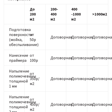
До
200-
400
200
400
-1000
>1000м2
м2
м2
м2
Подготовка
поверхности
от
Договорная
Договорная
Договорна
(мойка,
50р
обеспыливание)
Нанесение
от
Договорная
Договорная
Договорна
праймера
100р
Напыление
от
полимочевины
350р/
Договорная
Договорная
Договорна
толщиной
м2
1 мм
Напыление
от
полимочевины
450р/
Договорная
Договорная
Договорна
толщиной
м2
2 мм