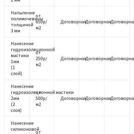
Напыление
от
полимочевины
650р/
Договорная
Договорная
Договорна
толщиной
м2
3 мм
Нанесение
гидроизоляционной
от
мастики
250р/
Договорная
Договорная
Договорна
1мм
м2
(1
слой)
Нанесение
гидроизоляционной мастики
от
2мм
500р/
Договорная
Договорная
Договорна
(2
м2
слоя)
Нанесение
силиконовой
от