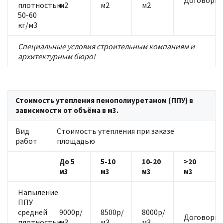
Договорна
плотностью
м2
м2
м2
50-60
кг/м3
Специальные условия строительным компаниям и
архитектурным бюро!
Стоимость утепления пенополиуретаном (ППУ) в
зависимости от объёма в м3.
Вид
Стоимость утепления при заказе
работ
площадью
До 5
5-10
10-20
>20
м3
м3
м3
м3
Напыление
ППУ
средней
9000р/
8500р/
8000р/
Договорна
плотностью
м3
м3
м3