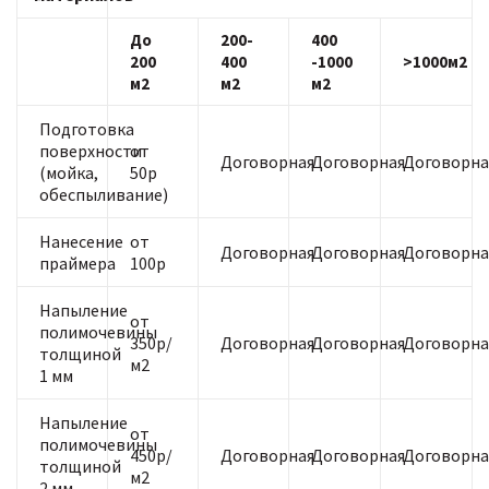
До
200-
400
200
400
-1000
>1000м2
м2
м2
м2
Подготовка
поверхности
от
Договорная
Договорная
Договорна
(мойка,
50р
обеспыливание)
Нанесение
от
Договорная
Договорная
Договорна
праймера
100р
Напыление
от
полимочевины
350р/
Договорная
Договорная
Договорна
толщиной
м2
1 мм
Напыление
от
полимочевины
450р/
Договорная
Договорная
Договорна
толщиной
м2
2 мм