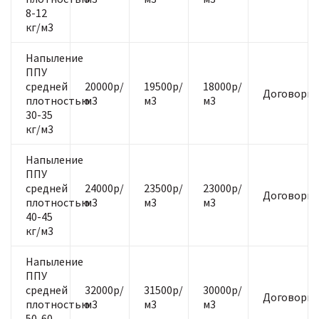
8-12
кг/м3
Напыление
ППУ
средней
20000р/
19500р/
18000р/
Договорна
плотностью
м3
м3
м3
30-35
кг/м3
Напыление
ППУ
средней
24000р/
23500р/
23000р/
Договорна
плотностью
м3
м3
м3
40-45
кг/м3
Напыление
ППУ
средней
32000р/
31500р/
30000р/
Договорна
плотностью
м3
м3
м3
50-60