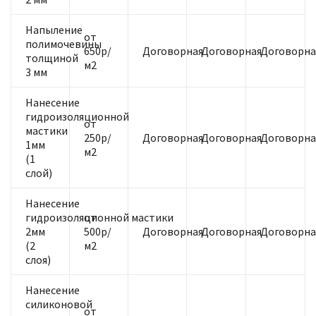
Напыление
от
полимочевины
650р/
Договорная
Договорная
Договорна
толщиной
м2
3 мм
Нанесение
гидроизоляционной
от
мастики
250р/
Договорная
Договорная
Договорна
1мм
м2
(1
слой)
Нанесение
гидроизоляционной мастики
от
2мм
500р/
Договорная
Договорная
Договорна
(2
м2
слоя)
Нанесение
силиконовой
от