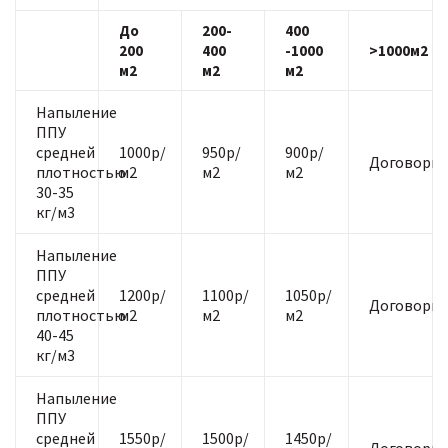
До
200-
400
200
400
-1000
>1000м2
м2
м2
м2
Напыление
ППУ
средней
1000р/
950р/
900р/
Договорна
плотностью
м2
м2
м2
30-35
кг/м3
Напыление
ППУ
средней
1200р/
1100р/
1050р/
Договорна
плотностью
м2
м2
м2
40-45
кг/м3
Напыление
ППУ
средней
1550р/
1500р/
1450р/