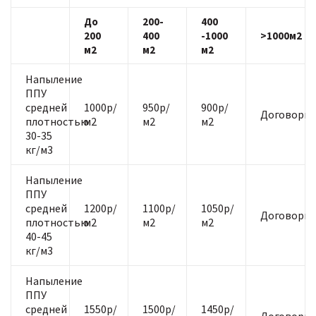
До
200-
400
200
400
-1000
>1000м2
м2
м2
м2
Напыление
ППУ
средней
1000р/
950р/
900р/
Договорна
плотностью
м2
м2
м2
30-35
кг/м3
Напыление
ППУ
средней
1200р/
1100р/
1050р/
Договорна
плотностью
м2
м2
м2
40-45
кг/м3
Напыление
ППУ
средней
1550р/
1500р/
1450р/