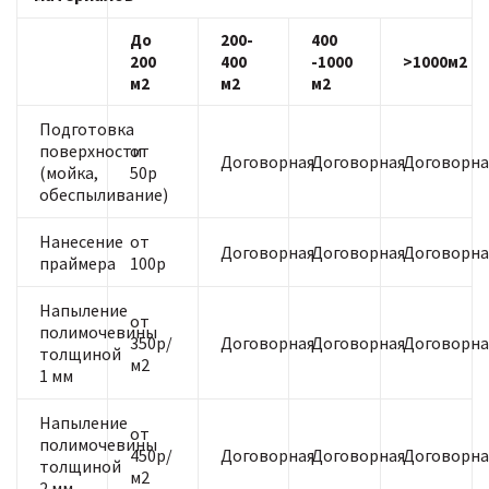
До
200-
400
200
400
-1000
>1000м2
м2
м2
м2
Подготовка
поверхности
от
Договорная
Договорная
Договорна
(мойка,
50р
обеспыливание)
Нанесение
от
Договорная
Договорная
Договорна
праймера
100р
Напыление
от
полимочевины
350р/
Договорная
Договорная
Договорна
толщиной
м2
1 мм
Напыление
от
полимочевины
450р/
Договорная
Договорная
Договорна
толщиной
м2
2 мм