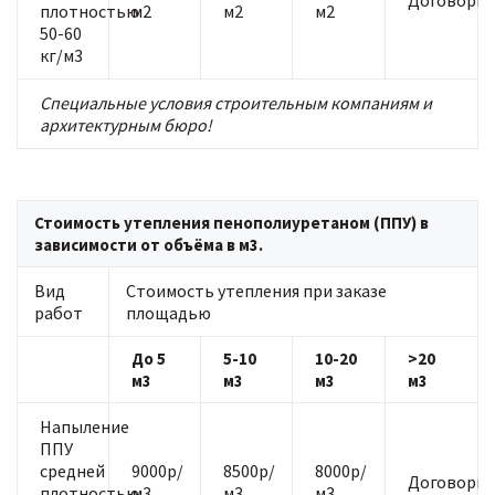
Договорна
плотностью
м2
м2
м2
50-60
кг/м3
Специальные условия строительным компаниям и
архитектурным бюро!
Стоимость утепления пенополиуретаном (ППУ) в
зависимости от объёма в м3.
Вид
Стоимость утепления при заказе
работ
площадью
До 5
5-10
10-20
>20
м3
м3
м3
м3
Напыление
ППУ
средней
9000р/
8500р/
8000р/
Договорна
плотностью
м3
м3
м3