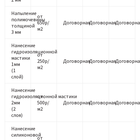
Напыление
от
полимочевины
650р/
Договорная
Договорная
Договорна
толщиной
м2
3 мм
Нанесение
гидроизоляционной
от
мастики
250р/
Договорная
Договорная
Договорна
1мм
м2
(1
слой)
Нанесение
гидроизоляционной мастики
от
2мм
500р/
Договорная
Договорная
Договорна
(2
м2
слоя)
Нанесение
силиконовой
от