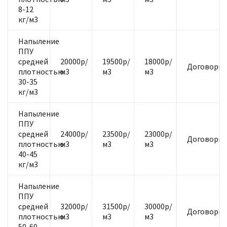
8-12
кг/м3
Напыление
ППУ
средней
20000р/
19500р/
18000р/
Договорна
плотностью
м3
м3
м3
30-35
кг/м3
Напыление
ППУ
средней
24000р/
23500р/
23000р/
Договорна
плотностью
м3
м3
м3
40-45
кг/м3
Напыление
ППУ
средней
32000р/
31500р/
30000р/
Договорна
плотностью
м3
м3
м3
50-60