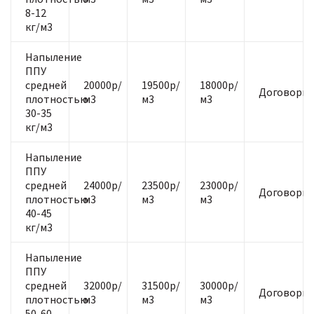
8-12
кг/м3
Напыление
ППУ
средней
20000р/
19500р/
18000р/
Договорна
плотностью
м3
м3
м3
30-35
кг/м3
Напыление
ППУ
средней
24000р/
23500р/
23000р/
Договорна
плотностью
м3
м3
м3
40-45
кг/м3
Напыление
ППУ
средней
32000р/
31500р/
30000р/
Договорна
плотностью
м3
м3
м3
50-60