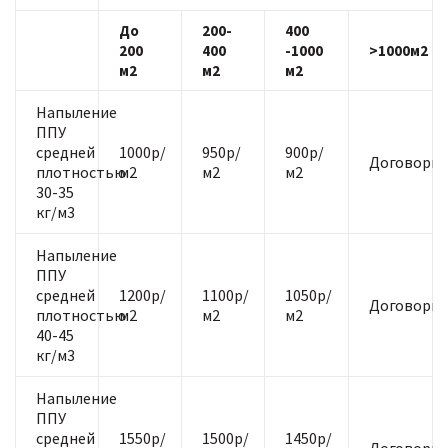
До
200-
400
200
400
-1000
>1000м2
м2
м2
м2
Напыление
ППУ
средней
1000р/
950р/
900р/
Договорна
плотностью
м2
м2
м2
30-35
кг/м3
Напыление
ППУ
средней
1200р/
1100р/
1050р/
Договорна
плотностью
м2
м2
м2
40-45
кг/м3
Напыление
ППУ
средней
1550р/
1500р/
1450р/