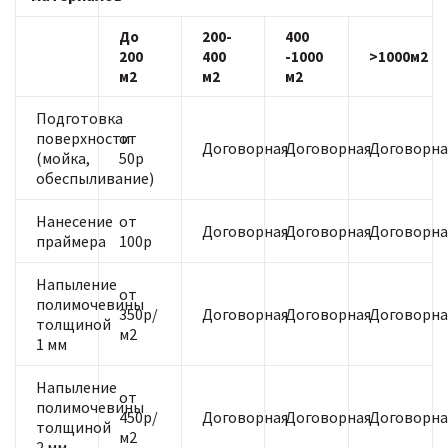
До
200-
400
200
400
-1000
>1000м2
м2
м2
м2
Подготовка
поверхности
от
Договорная
Договорная
Договорна
(мойка,
50р
обеспыливание)
Нанесение
от
Договорная
Договорная
Договорна
праймера
100р
Напыление
от
полимочевины
350р/
Договорная
Договорная
Договорна
толщиной
м2
1 мм
Напыление
от
полимочевины
450р/
Договорная
Договорная
Договорна
толщиной
м2
2 мм