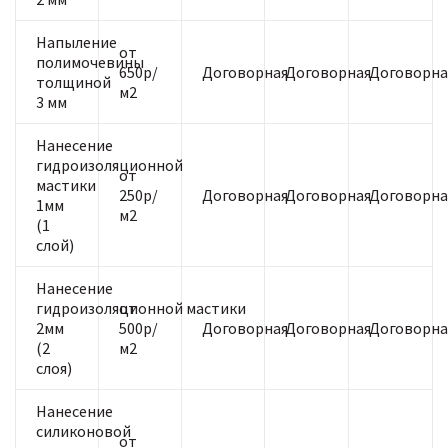
Напыление
от
полимочевины
650р/
Договорная
Договорная
Договорна
толщиной
м2
3 мм
Нанесение
гидроизоляционной
от
мастики
250р/
Договорная
Договорная
Договорна
1мм
м2
(1
слой)
Нанесение
гидроизоляционной мастики
от
2мм
500р/
Договорная
Договорная
Договорна
(2
м2
слоя)
Нанесение
силиконовой
от