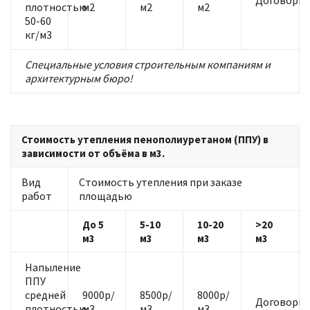
Договорна
плотностью
м2
м2
м2
50-60
кг/м3
Специальные условия строительным компаниям и
архитектурным бюро!
Стоимость утепления пенополиуретаном (ППУ) в
зависимости от объёма в м3.
Вид
Стоимость утепления при заказе
работ
площадью
До 5
5-10
10-20
>20
м3
м3
м3
м3
Напыление
ППУ
средней
9000р/
8500р/
8000р/
Договорна
плотностью
м3
м3
м3