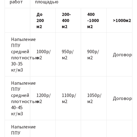
работ
площадью
До
200-
400
200
400
-1000
>1000м2
м2
м2
м2
Напыление
ППУ
средней
1000р/
950р/
900р/
Договорна
плотностью
м2
м2
м2
30-35
кг/м3
Напыление
ППУ
средней
1200р/
1100р/
1050р/
Договорна
плотностью
м2
м2
м2
40-45
кг/м3
Напыление
ППУ