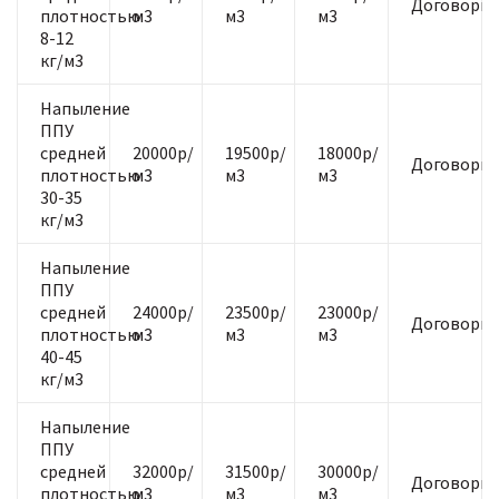
Договорна
плотностью
м3
м3
м3
8-12
кг/м3
Напыление
ППУ
средней
20000р/
19500р/
18000р/
Договорна
плотностью
м3
м3
м3
30-35
кг/м3
Напыление
ППУ
средней
24000р/
23500р/
23000р/
Договорна
плотностью
м3
м3
м3
40-45
кг/м3
Напыление
ППУ
средней
32000р/
31500р/
30000р/
Договорна
плотностью
м3
м3
м3