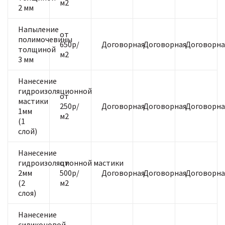
м2
2 мм
Напыление
от
полимочевины
650р/
Договорная
Договорная
Договорна
толщиной
м2
3 мм
Нанесение
гидроизоляционной
от
мастики
250р/
Договорная
Договорная
Договорна
1мм
м2
(1
слой)
Нанесение
гидроизоляционной мастики
от
2мм
500р/
Договорная
Договорная
Договорна
(2
м2
слоя)
Нанесение
силиконовой