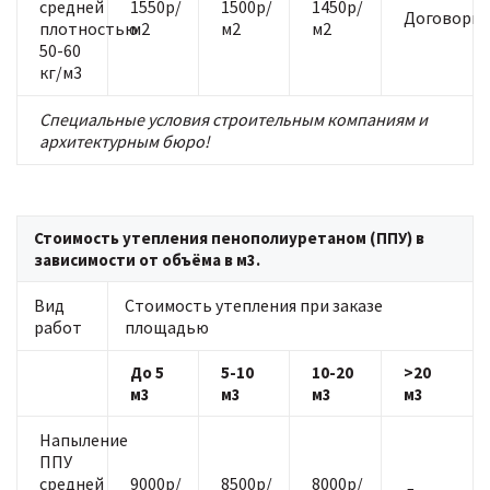
средней
1550р/
1500р/
1450р/
Договорна
плотностью
м2
м2
м2
50-60
кг/м3
Специальные условия строительным компаниям и
архитектурным бюро!
Стоимость утепления пенополиуретаном (ППУ) в
зависимости от объёма в м3.
Вид
Стоимость утепления при заказе
работ
площадью
До 5
5-10
10-20
>20
м3
м3
м3
м3
Напыление
ППУ
средней
9000р/
8500р/
8000р/