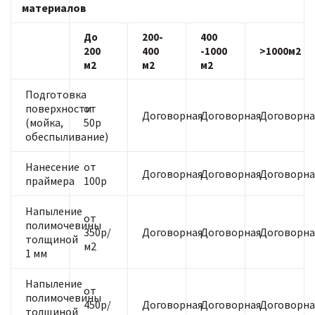
материалов
До
200-
400
200
400
-1000
>1000м2
м2
м2
м2
Подготовка
поверхности
от
Договорная
Договорная
Договорна
(мойка,
50р
обеспыливание)
Нанесение
от
Договорная
Договорная
Договорна
праймера
100р
Напыление
от
полимочевины
350р/
Договорная
Договорная
Договорна
толщиной
м2
1 мм
Напыление
от
полимочевины
450р/
Договорная
Договорная
Договорна
толщиной