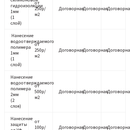
от
гидроизоляции
250р/
Договорная
Договорная
Договорна
1мм
м2
(1
слой)
Нанесение
водоотверждаемого
от
полимера
250р/
Договорная
Договорная
Договорна
1мм
м2
(1
слой)
Нанесение
водоотверждаемого
от
полимера
500р/
Договорная
Договорная
Договорна
2мм
м2
(2
слоя)
Нанесение
от
защиты
100р/
Договорная
Договорная
Договорна