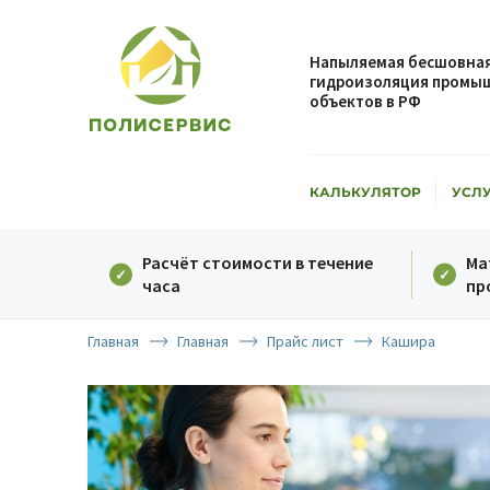
Напыляемая бесшовная
гидроизоляция промыш
объектов в РФ
КАЛЬКУЛЯТОР
УСЛ
Расчёт стоимости в течение
Ма
часа
пр
Главная
Главная
Прайс лист
Кашира