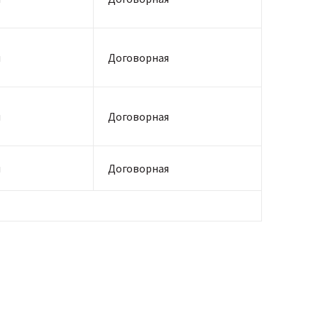
я
Договорная
я
Договорная
я
Договорная