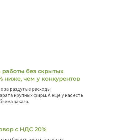
 работы без скрытых
% ниже, чем у конкурентов
е за раздутые расходы
арата крупных фирм. А еще у нас есть
бъема заказа.
овор с НДС 20%
о вы будете иметь право на