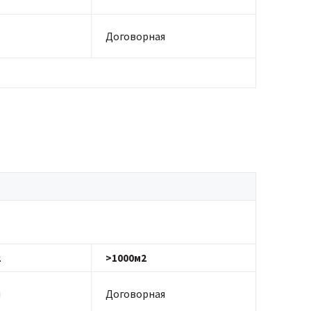
Договорная
2
>1000м2
я
Договорная