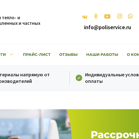
 тепло- и
ленных и частных
info@poliservice.ru
keyboard_arrow_down
УГИ
ПРАЙС-ЛИСТ
ОТЗЫВЫ
НАШИ РАБОТЫ
О КО
териалы напрямую от
Индивидуальные услов
оизводителей
оплаты