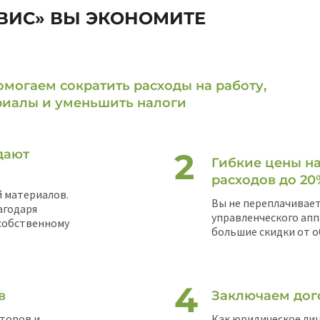
ВИС» ВЫ ЭКОНОМИТЕ
могаем сократить расходы на работу,
риалы и уменьшить налоги
дают
Гибкие цены на
расходов до 20
 материалов.
Вы не переплачивает
агодаря
управленческого апп
 собственному
большие скидки от о
в
Заключаем дог
торов и
Как юридическое лиц