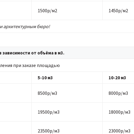
1500р/м2
1450р/м2
и архитектурным бюро!
 зависимости от объёма в м3.
ления при заказе площадью
5-10 м3
10-20 м3
8500р/м3
8000р/м3
19500р/м3
18000р/м3
23500р/м3
23000р/м3