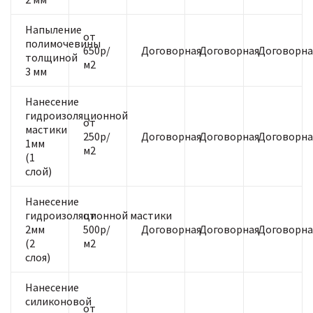
Напыление
от
полимочевины
650р/
Договорная
Договорная
Договорна
толщиной
м2
3 мм
Нанесение
гидроизоляционной
от
мастики
250р/
Договорная
Договорная
Договорна
1мм
м2
(1
слой)
Нанесение
гидроизоляционной мастики
от
2мм
500р/
Договорная
Договорная
Договорна
(2
м2
слоя)
Нанесение
силиконовой
от