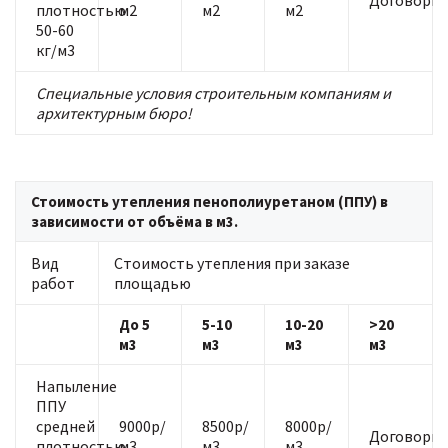
Договорна
плотностью
м2
м2
м2
50-60
кг/м3
Специальные условия строительным компаниям и
архитектурным бюро!
Стоимость утепления пенополиуретаном (ППУ) в
зависимости от объёма в м3.
Вид
Стоимость утепления при заказе
работ
площадью
До 5
5-10
10-20
>20
м3
м3
м3
м3
Напыление
ППУ
средней
9000р/
8500р/
8000р/
Договорна
плотностью
м3
м3
м3