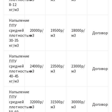
8-12
кг/м3
Напыление
ППУ
средней
20000р/
19500р/
18000р/
Договорна
плотностью
м3
м3
м3
30-35
кг/м3
Напыление
ППУ
средней
24000р/
23500р/
23000р/
Договорна
плотностью
м3
м3
м3
40-45
кг/м3
Напыление
ППУ
средней
32000р/
31500р/
30000р/
Договорна
плотностью
м3
м3
м3
50-60