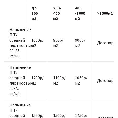
До
200-
400
200
400
-1000
>1000м2
м2
м2
м2
Напыление
ППУ
средней
1000р/
950р/
900р/
Договорна
плотностью
м2
м2
м2
30-35
кг/м3
Напыление
ППУ
средней
1200р/
1100р/
1050р/
Договорна
плотностью
м2
м2
м2
40-45
кг/м3
Напыление
ППУ
средней
1550р/
1500р/
1450р/