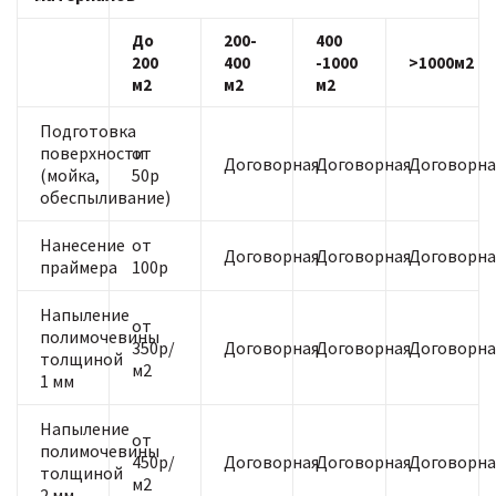
До
200-
400
200
400
-1000
>1000м2
м2
м2
м2
Подготовка
поверхности
от
Договорная
Договорная
Договорна
(мойка,
50р
обеспыливание)
Нанесение
от
Договорная
Договорная
Договорна
праймера
100р
Напыление
от
полимочевины
350р/
Договорная
Договорная
Договорна
толщиной
м2
1 мм
Напыление
от
полимочевины
450р/
Договорная
Договорная
Договорна
толщиной
м2
2 мм